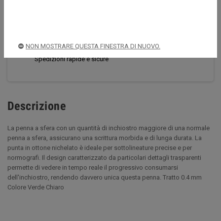
CONDIVIDI
TWITTA
PINTEREST
Acquista sempre in sicurezza
NON MOSTRARE QUESTA FINESTRA DI NUOVO.
Spedizioni rapide e sicure
Descrizione
La penna a sfera con un quantità di inchiostro maggiore di una normale
penna a sfera, assicurano una scrittura morbida e di lunga durata. La
punta in ottone nichelato è ideale per sottolineature precise e per
normografi. Il design caratterizzato da particolari dettagli trasparenti
permette di vedere in tempo reale il progressivo consumarsi
dell'inchiostro, rendendo davvero unica questa penna. Tratto 0.4 mm
Colore Verde Chiaro