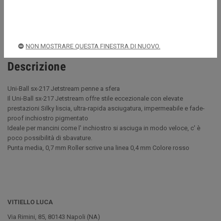
Spedizioni rapide e sicure
NON MOSTRARE QUESTA FINESTRA DI NUOVO.
Descrizione
Uni-Ball sx-217 Jetstream penne a sfera
Il Uni-Ball sx-217 Jetstream offre stile eccezionale con elevate
prestazioni Silky liscia, ultra-rapida asciugatura, impermeabile e fade-
proof inchiostro pigmentato
Ideale per mancini come l' inchiostro si asciuga in modo veloce, c' è
poco possibilità di sbavature.
Punta media, 0,7 mm Roller scrive una linea 0,4 mm Colore rosso
VITIELLO LUCA
Via Rimini, 85, 80143 Napoli (NA)