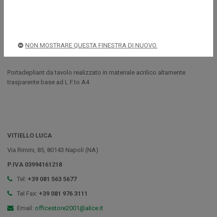
Spedizioni rapide e sicure
NON MOSTRARE QUESTA FINESTRA DI NUOVO.
Descrizione
Portadepliant da tavolo realizzato in materiale acrilico altamente
trasparente base ad L F.to A4
VITIELLO LUCA
Via Rimini, 85, 80143 Napoli (NA)
P.IVA 03994161218
Tel:
+39 081 563 5677
Tel Fax:
+39 081 976 3111
Email:
officestore2001@alice.it