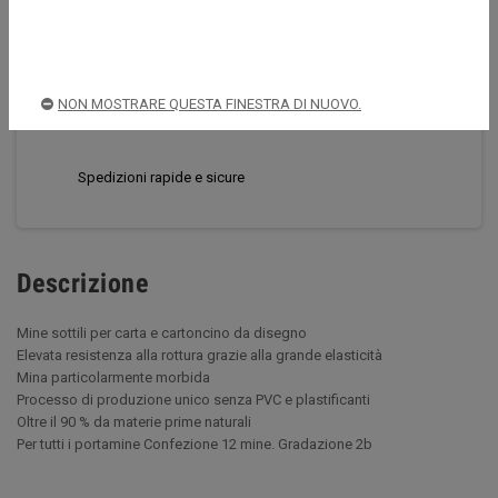
CONDIVIDI
TWITTA
PINTEREST
NON MOSTRARE QUESTA FINESTRA DI NUOVO.
Acquista sempre in sicurezza
Spedizioni rapide e sicure
Descrizione
Mine sottili per carta e cartoncino da disegno
Elevata resistenza alla rottura grazie alla grande elasticità
Mina particolarmente morbida
Processo di produzione unico senza PVC e plastificanti
Oltre il 90 % da materie prime naturali
Per tutti i portamine Confezione 12 mine. Gradazione 2b