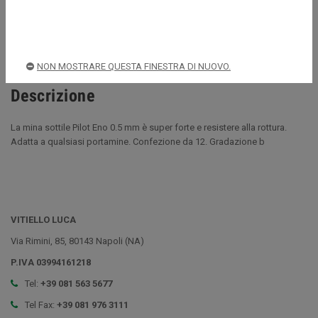
Spedizioni rapide e sicure
NON MOSTRARE QUESTA FINESTRA DI NUOVO.
Descrizione
La mina sottile Pilot Eno 0.5 mm è super forte e resistere alla rottura.
Adatta a qualsiasi portamine. Confezione da 12. Gradazione b
VITIELLO LUCA
Via Rimini, 85, 80143 Napoli (NA)
P.IVA 03994161218
Tel:
+39 081 563 5677
Tel Fax:
+39 081 976 3111