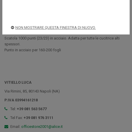
Descrizione
NON MOSTRARE QUESTA FINESTRA DI NUOVO.
Scatola 1000 punti (23/23) in acciaio. Adatta per tutte le cucitrice alti
spessori.
Punto in acciaio per 160-200 fogli
VITIELLO LUCA
Via Rimini, 85, 80143 Napoli (NA)
P.IVA 03994161218
Tel:
+39 081 563 5677
Tel Fax:
+39 081 976 3111
Email:
officestore2001@alice.it