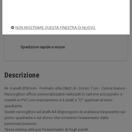
CONDIVIDI
TWITTA
PINTEREST
NON MOSTRARE QUESTA FINESTRA DI NUOVO.
Acquista sempre in sicurezza
Spedizioni rapide e sicure
Descrizione
Nr. 4 anelli Ø50 mm - Formato utile 28x31,8 - Dorso 7 cm - Colore bianco -
Raccoglitori ufficio personalizzabili realizzati in cartone accoppiato e
rivestiti in PVC con meccanismo a 4 anelli a "D" applicati al terzo
quadrante.
Questi raccoglitori ad anelli A4 dispongono di unatasca trasparente sul
primo quadrante e sul dorso che consente l'inserimento della
personalizzazione.
Tasca interna utile per l'inserimento di fogli sciolti.