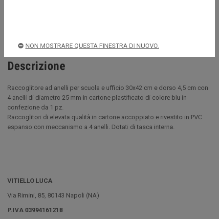
Spedizioni rapide e sicure
NON MOSTRARE QUESTA FINESTRA DI NUOVO.
Descrizione
Raccoglitore ad anelli per scuola e ufficio 30x42 cm e dorso 4,5 cm con
4 anelli di diametro 25 mm in cartone plastificato di colore blu in
confezione da 1 pz.
Raccoglitori di elevata qualità in cartone accoppiato e rivestito in PVC
espanso con meccanismo a 4 anelli. Dotati di tasca interna.
VITIELLO LUCA
Via Rimini, 85, 80143 Napoli (NA)
P.IVA 03994161218