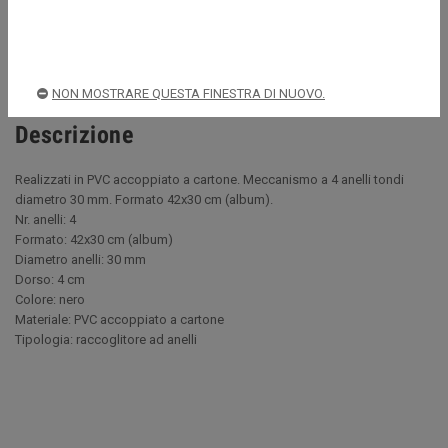
Spedizioni rapide e sicure
NON MOSTRARE QUESTA FINESTRA DI NUOVO.
Descrizione
Realizzati in PVC accoppiato a cartone. Meccanismo a 4 anelli tondi
diametro 30 mm. Formato 42x30 cm (album).
Nr. anelli: 4
Formato: 42x30 cm (album)
Diametro anelli: 30 mm
Dorso: 4 cm
Colore: nero
Materiale: PVC accoppiato a cartone
Tipologia: raccoglitore ad anelli