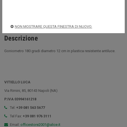
Spedizioni rapide e sicure
NON MOSTRARE QUESTA FINESTRA DI NUOVO.
Descrizione
Goniometro 180 gradi diametro 12 cm in plastica resistente antiluce.
VITIELLO LUCA
Via Rimini, 85, 80143 Napoli (NA)
P.IVA 03994161218
Tel:
+39 081 563 5677
Tel Fax:
+39 081 976 3111
Email:
officestore2001@alice.it