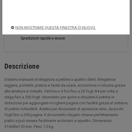
CONDIVIDI
TWITTA
PINTEREST
Acquista sempre in sicurezza
NON MOSTRARE QUESTA FINESTRA DI NUOVO.
Spedizioni rapide e sicure
Descrizione
Sistema manuale di rilegatura a pettine a quattro denti. Rilegatrice
leggera, portatile, pratica e facile da usare, economica e robusta grazie
alla struttura in metallo. Perfora a 4 fori fino a 20 fogli A4 per volta e
rilega fino a 200 fogli. Strumento per aprire e chiudere il pettine in
dotazione per aggiungere e togliere pagine con facilità grazie al sistema
di pettini richiudibili. Adatta per documenti di spessore vario, da pochi
fogli fino a 200 pagine. Il documento rilegato rimane perfettamente
piatto e può essere facilmente archiviato e spedito. Dimensioni
315x90x110 mm. Peso 1,5 kg.