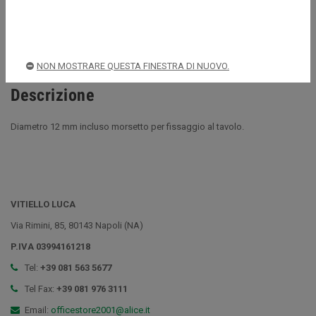
Spedizioni rapide e sicure
NON MOSTRARE QUESTA FINESTRA DI NUOVO.
Descrizione
Diametro 12 mm incluso morsetto per fissaggio al tavolo.
VITIELLO LUCA
Via Rimini, 85, 80143 Napoli (NA)
P.IVA 03994161218
Tel:
+39 081 563 5677
Tel Fax:
+39 081 976 3111
Email:
officestore2001@alice.it