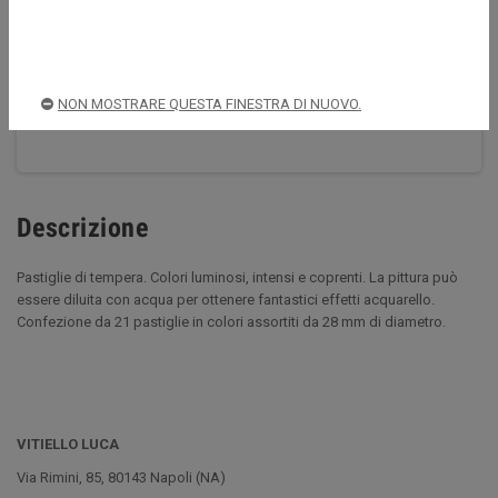
Acquista sempre in sicurezza
NON MOSTRARE QUESTA FINESTRA DI NUOVO.
Spedizioni rapide e sicure
Descrizione
Pastiglie di tempera. Colori luminosi, intensi e coprenti. La pittura può
essere diluita con acqua per ottenere fantastici effetti acquarello.
Confezione da 21 pastiglie in colori assortiti da 28 mm di diametro.
VITIELLO LUCA
Via Rimini, 85, 80143 Napoli (NA)